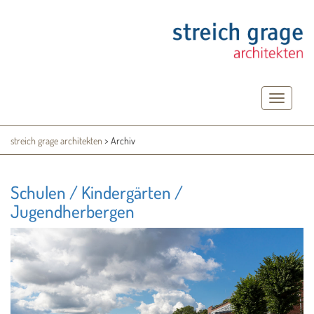
Toggle
navigatio
streich grage architekten
>
Archiv
Schulen / Kindergärten /
Jugendherbergen